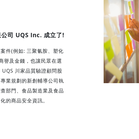
 UQS Inc. 成立了!
案件(例如: 三聚氰胺、塑化
失商譽及金錢，也讓民眾在選
UQS 川家品質驗證顧問股
廠專業規劃的新創輔導公司執
稽查部門、食品製造業及食品
明化的商品安全資訊。