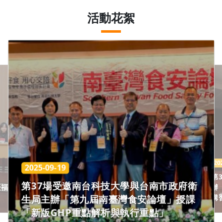
活動花絮
20
2025-09-19
第
第37場受邀南台科技大學與台南市政府衛
授福
辦
講
生局主辦「第九屆南臺灣食安論壇」授課
「新版GHP重點解析與執行重點」