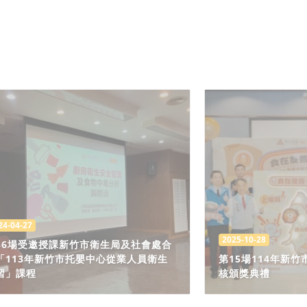
24-04-27
2025-10-28
36場受邀授課新竹市衛生局及社會處合
「113年新竹市托嬰中心從業人員衛生
第15場114年新
習」課程
核頒獎典禮