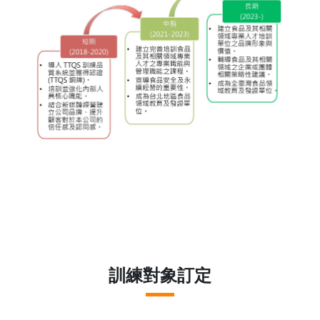
訓練對象訂定