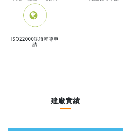
ISO22000認證輔導申
請
建廠實績