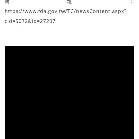
網址：
https://www.fda.gov.tw/TC/newsContent.aspx?
cid=5072&id=27207