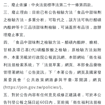
二、廢止依據：中央法規標準法第二十一條第四款。
三、廢止理由：目前已有公告檢驗方法「食品中甜味劑
之檢驗方法－多重分析」可取代之，該方法可執行醋磺
內酯鉀等十三品項甜味劑檢驗，可涵蓋所有品項，故辦
理廢止事宜。
四、「食品中甜味劑之檢驗方法－醋磺內酯鉀、糖精、
甘精及環己基(代)磺醯胺酸之檢驗」原檢驗方法如附
件。本案另載於行政院公報資訊網、本部網站「衛生福
利法規檢索系統」下「法規草案」網頁、本部食品藥物
管理署網站「公告資訊」下「本署公告」網頁及國家發
展委員會「公共政策網路參與平臺-眾開講」網頁
(
https://join.gov.tw/policies/
)。
五、對於公告內容有任何意見或修正建議者，可於本公
告刊登公報之隔日起60日內，至前揭「衛生福利法規檢