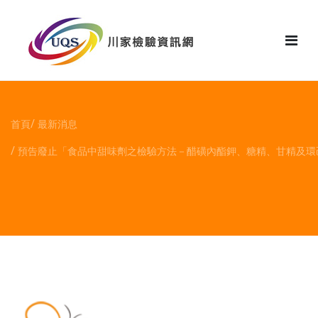
花絮
首頁
最新消息
預告廢止「食品中甜味劑之檢驗方法－醋磺內酯鉀、糖精、甘精及環己