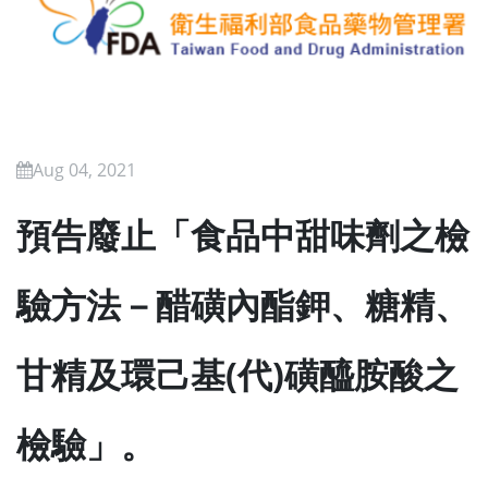
Aug 04, 2021
預告廢止「食品中甜味劑之檢
驗方法－醋磺內酯鉀、糖精、
甘精及環己基(代)磺醯胺酸之
檢驗」。