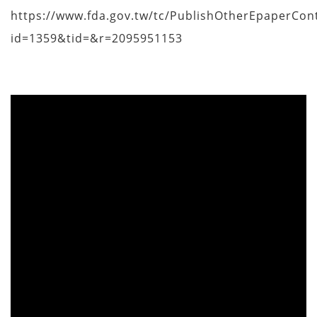
https://www.fda.gov.tw/tc/PublishOtherEpaperCon
id=1359&tid=&r=2095951153