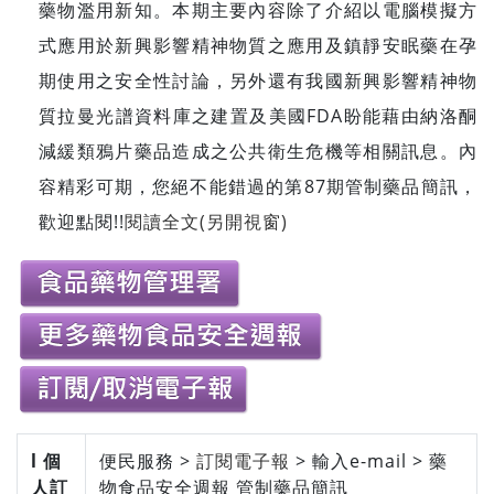
藥物濫用新知。本期主要內容除了介紹以電腦模擬方
式應用於新興影響精神物質之應用及鎮靜安眠藥在孕
期使用之安全性討論，另外還有我國新興影響精神物
質拉曼光譜資料庫之建置及美國FDA盼能藉由納洛酮
減緩類鴉片藥品造成之公共衛生危機等相關訊息。內
容精彩可期，您絕不能錯過的第87期管制藥品簡訊，
歡迎點閱!!
閱讀全文(另開視窗)
l 個
便民服務 >
訂閱電子報
> 輸入e-mail > 藥
人訂
物食品安全週報 管制藥品簡訊