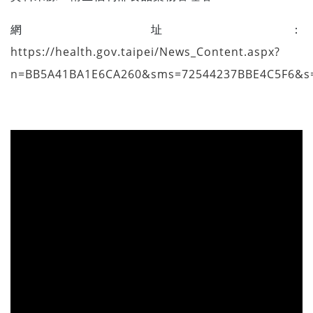
網址：
https://health.gov.taipei/News_Content.aspx?
n=BB5A41BA1E6CA260&sms=72544237BBE4C5F6&s