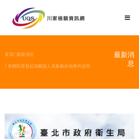
花絮
最新消
首頁
最新消息
息
有關民眾發起為醫護人員集氣祈福事件說明