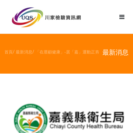
花絮
最新消息
首頁
最新消息
「在厝顧健康」-居「嘉」運動正夯