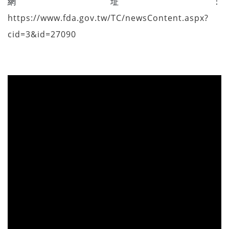
網址：
https://www.fda.gov.tw/TC/newsContent.aspx?
cid=3&id=27090