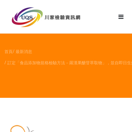
花絮
首頁
最新消息
訂定「食品添加物規格檢驗方法－羅漢果醣苷萃取物」，並自即日生