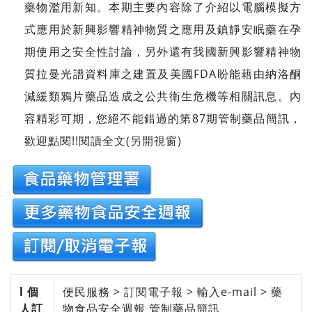
藥物濫用新知。本期主要內容除了介紹以電腦模擬方
式應用於新興影響精神物質之應用及鎮靜安眠藥在孕
期使用之安全性討論，另外還有我國新興影響精神物
質拉曼光譜資料庫之建置及美國FDA盼能藉由納洛酮
減緩類鴉片藥品造成之公共衛生危機等相關訊息。內
容精彩可期，您絕不能錯過的第87期管制藥品簡訊，
歡迎點閱!!
閱讀全文(另開視窗)
l 個
便民服務 >
訂閱電子報
> 輸入e-mail > 藥
人訂
物食品安全週報 管制藥品簡訊