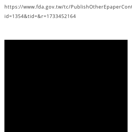
https://www.fda.gov.tw/tc/PublishOtherEpaperCon
id=1354&tid=&r=1733452164