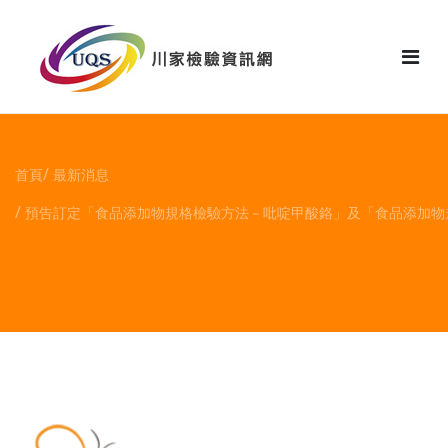
花絮
首頁
最新消息
預告訂定「食品添加物規格檢驗方法－吡啶甲酸鉻」及「食品添加物