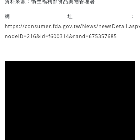
資料來源：
衛生福利部食品藥物管理署
網址：
https://consumer.fda.gov.tw/News/newsDetail.asp
nodeID=216&id=f600314&rand=675357685