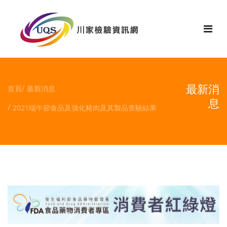
花絮
最新消
首頁
最新消息
息
2021端午節食品及強化豬肉及其製品查驗結果