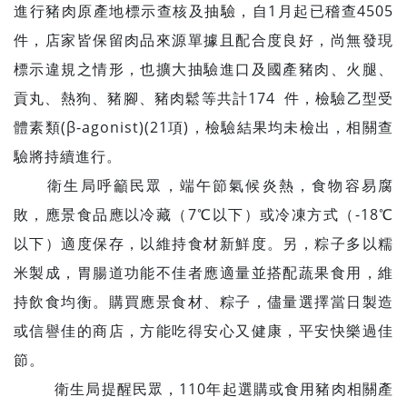
進行豬肉原產地標示查核及抽驗，自1月起已稽查4505
件，店家皆保留肉品來源單據且配合度良好，尚無發現
標示違規之情形，也擴大抽驗進口及國產豬肉、火腿、
貢丸、熱狗、豬腳、豬肉鬆等共計174 件，檢驗乙型受
體素類(β-agonist)(21項)，檢驗結果均未檢出，相關查
驗將持續進行。
衛生局呼籲民眾，端午節氣候炎熱，食物容易腐
敗，應景食品應以冷藏（7℃以下）或冷凍方式（-18℃
以下）適度保存，以維持食材新鮮度。另，粽子多以糯
米製成，胃腸道功能不佳者應適量並搭配蔬果食用，維
持飲食均衡。購買應景食材、粽子，儘量選擇當日製造
或信譽佳的商店，方能吃得安心又健康，平安快樂過佳
節。
衛生局提醒民眾，110年起選購或食用豬肉相關產