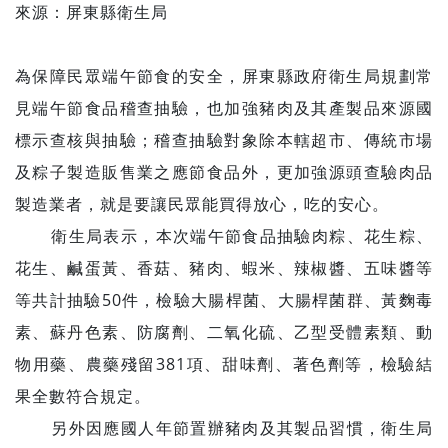
來源：屏東縣衛生局
為保障民眾端午節食的安全，屏東縣政府衛生局規劃常
見端午節食品稽查抽驗，也加強豬肉及其產製品來源國
標示查核與抽驗；稽查抽驗對象除本轄超市、傳統市場
及粽子製造販售業之應節食品外，更加強源頭查驗肉品
製造業者，就是要讓民眾能買得放心，吃的安心。
衛生局表示，本次端午節食品抽驗肉粽、花生粽、
花生、鹹蛋黃、香菇、豬肉、蝦米、辣椒醬、五味醬等
等共計抽驗50件，檢驗大腸桿菌、大腸桿菌群、黃麴毒
素、蘇丹色素、防腐劑、二氧化硫、乙型受體素類、動
物用藥、農藥殘留381項、甜味劑、著色劑等，檢驗結
果全數符合規定。
另外因應國人年節置辦豬肉及其製品習慣，衛生局