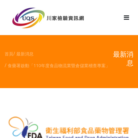
花絮
最新消
首頁
最新消息
息
食藥署啟動「110年度食品物流業暨倉儲業稽查專案」