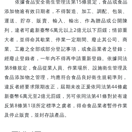
依據食品安全衛生管理法第15條規定，食品或食品
添加物逾有效日期者，不得製造、加工、調配、包裝、
運送、貯存、販賣、輸入、輸出、作為贈品或公開陳
列，違者可處新臺幣6萬元以上2億元以下罰鍰；情節重
大者，並得命其歇業、停業一定期間、廢止其公司、商
業、工廠之全部或部分登記事項，或食品業者之登錄；
經廢止登錄者，一年內不得再申請重新登錄。依據同法
第8條規定，食品從業人員、作業場所、設施衛生管理及
食品添加物之管理，均應符合食品良好衛生規範準則，
違反者經要求限期改正，屆期未改正爰依同法第44條處
新臺幣6萬元至2億元罰鍰，另可依同法第41條對於有違
反第8條第1項所定標準之虞者，得命食品業者暫停作業
及停止販賣，並封存該產品。