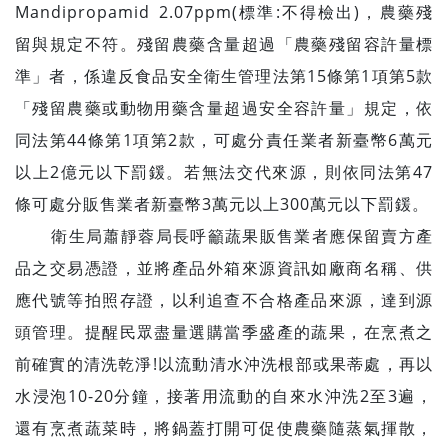
Mandipropamid 2.07ppm(標準:不得檢出)，農藥殘
留與規定不符。殘留農藥含量超過「農藥殘留容許量標
準」者，係違反食品安全衛生管理法第15條第1項第5款
「殘留農藥或動物用藥含量超過安全容許量」規定，依
同法第44條第1項第2款，可處分責任業者新臺幣6萬元
以上2億元以下罰鍰。若無法交代來源，則依同法第47
條可處分販售業者新臺幣3萬元以上300萬元以下罰鍰。
衛生局蕭靜蓉局長呼籲蔬果販售業者應保留賣方產
品之交易憑證，並將產品外箱來源資訊如廠商名稱、供
應代號等拍照存證，以利追查不合格產品來源，達到源
頭管理。提醒民眾盡量選購當季盛產的蔬果，在烹煮之
前確實的清洗乾淨!以流動清水沖洗根部或果蒂處，再以
水浸泡10-20分鐘，接著用流動的自來水沖洗2至3遍，
還有烹煮蔬菜時，將鍋蓋打開可促使農藥隨蒸氣揮散，