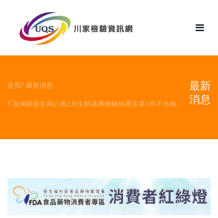
花絮
最新
首頁
最新消息
消息
澎湖縣衛生局公布2月生鮮蔬果檢驗結果韭菜1件不合格。