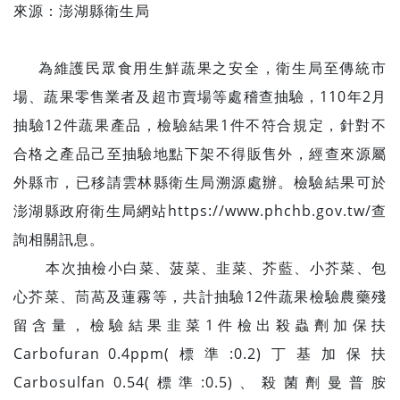
來源：澎湖縣衛生局
為維護民眾食用生鮮蔬果之安全，衛生局至傳統市
場、蔬果零售業者及超市賣場等處稽查抽驗，110年2月
抽驗12件蔬果產品，檢驗結果1件不符合規定，針對不
合格之產品己至抽驗地點下架不得販售外，經查來源屬
外縣市，已移請雲林縣衛生局溯源處辦。檢驗結果可於
澎湖縣政府衛生局網站https://www.phchb.gov.tw/查
詢相關訊息。
本次抽檢小白菜、菠菜、韭菜、芥藍、小芥菜、包
心芥菜、茼萵及蓮霧等，共計抽驗12件蔬果檢驗農藥殘
留含量，檢驗結果韭菜1件檢出殺蟲劑加保扶
Carbofuran 0.4ppm(標準:0.2)丁基加保扶
Carbosulfan 0.54(標準:0.5)、殺菌劑曼普胺