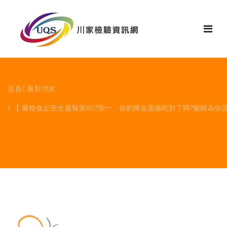
花絮
首頁
最新消息
【 藥物食品安全週報第807期一、你的降血脂藥吃對了嗎?藥師為你說