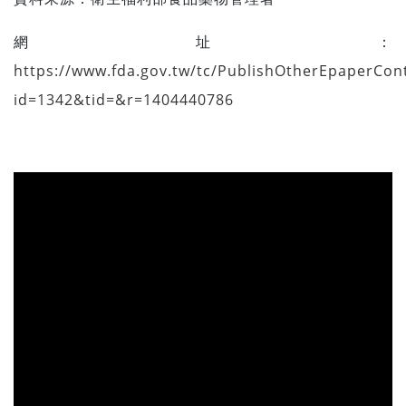
網址：
https://www.fda.gov.tw/tc/PublishOtherEpaperCon
id=1342&tid=&r=1404440786