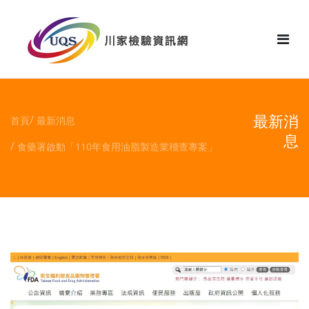
花絮
最新消
首頁
最新消息
息
食藥署啟動「110年食用油脂製造業稽查專案」