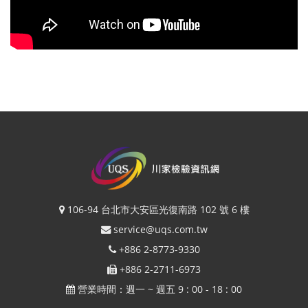
106-94 台北市大安區光復南路 102 號 6 樓
service@uqs.com.tw
+886 2-8773-9330
+886 2-2711-6973
營業時間：週一 ~ 週五 9 : 00 - 18 : 00