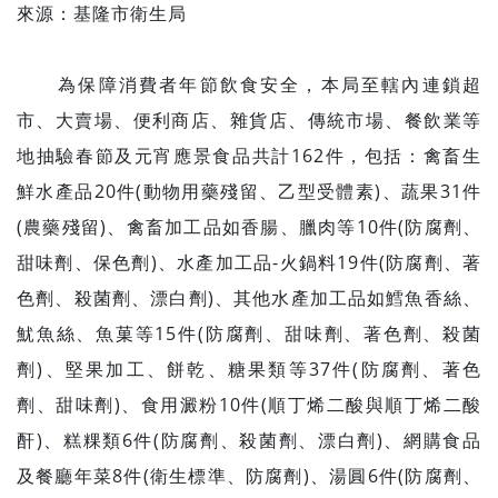
來源：基隆市衛生局
為保障消費者年節飲食安全，本局至轄內連鎖超
市、大賣場、便利商店、雜貨店、傳統市場、餐飲業等
地抽驗春節及元宵應景食品共計162件，包括：禽畜生
鮮水產品20件(動物用藥殘留、乙型受體素)、蔬果31件
(農藥殘留)、禽畜加工品如香腸、臘肉等10件(防腐劑、
甜味劑、保色劑)、水產加工品-火鍋料19件(防腐劑、著
色劑、殺菌劑、漂白劑)、其他水產加工品如鱈魚香絲、
魷魚絲、魚菓等15件(防腐劑、甜味劑、著色劑、殺菌
劑)、堅果加工、餅乾、糖果類等37件(防腐劑、著色
劑、甜味劑)、食用澱粉10件(順丁烯二酸與順丁烯二酸
酐)、糕粿類6件(防腐劑、殺菌劑、漂白劑)、網購食品
及餐廳年菜8件(衛生標準、防腐劑)、湯圓6件(防腐劑、