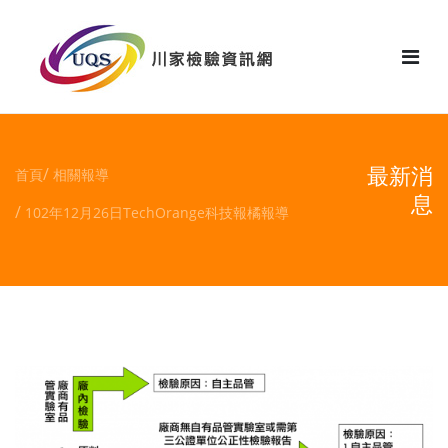
花絮
最新消
首頁
相關報導
息
102年12月26日TechOrange科技報橘報導