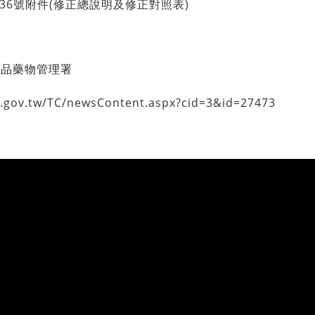
2436號附件(修正總說明及修正對照表)
食品藥物管理署
a.gov.tw/TC/newsContent.aspx?cid=3&id=27473