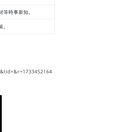
材等時事新知。
策。
54&tid=&r=1733452164