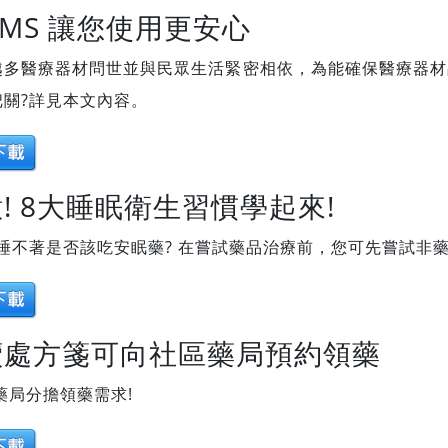
QMS 讓您使用更安心
越多醫療器材問世並與民眾生活緊密相依，為能確保醫療器材
關?詳見本文內容。
意! 8大睡眠衛生習慣學起來!
睡不著是否該吃安眠藥? 在嘗試藥品治療前，您可先嘗試非
續處方箋可向社區藥局預約領藥
藥局分擔領藥需求!