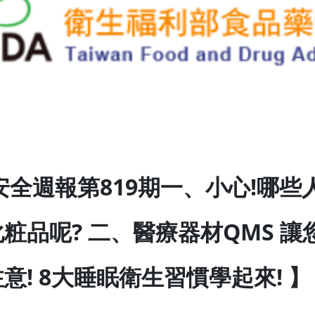
安全週報第819期一、小心!哪
粧品呢? 二、醫療器材QMS 
意! 8大睡眠衛生習慣學起來! 】