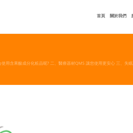
首頁
關
首頁
關於我們
合使用含果酸成分化粧品呢? 二、醫療器材QMS 讓您使用更安心 三、失眠者