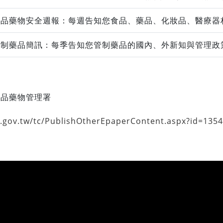
食品藥物安全週報：每週告知您食品、藥品、化妝品、醫療器
管制藥品簡訊：每季告知您管制藥品的國內、外新知與管理政
食品藥物管理署
a.gov.tw/tc/PublishOtherEpaperContent.aspx?id=13