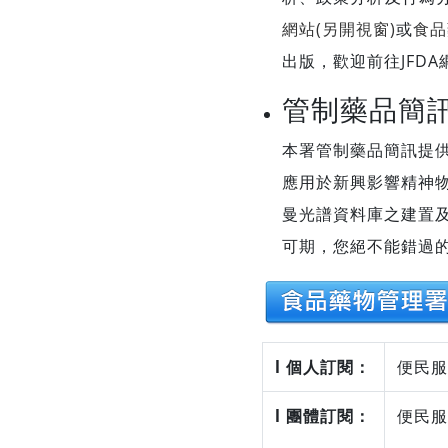
網站(另開視窗)
或
食品
出版，歡迎前往JFD
管制藥品簡
本署管制藥品簡訊提
應用於新興影響精神
曼光譜資料庫之建置
可期，您絕不能錯過的
l 個人訂閱：
便民服
l 團體訂閱：
便民服
>