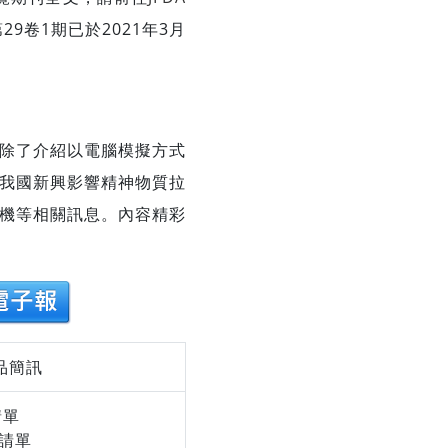
9卷1期已於2021年3月
除了介紹以電腦模擬方式
我國新興影響精神物質拉
危機等相關訊息。內容精彩
藥品簡訊
請單
單