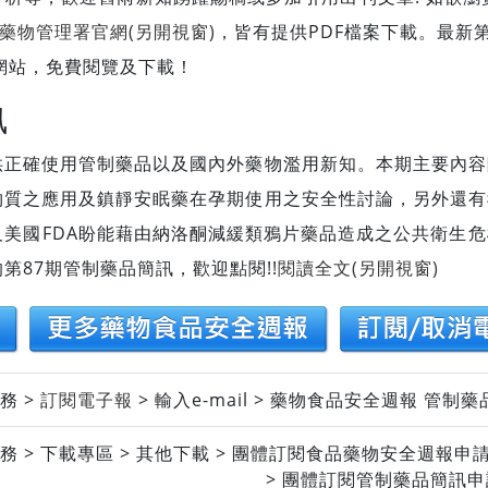
藥物管理署官網(另開視窗)
，皆有提供PDF檔案下載。最新第2
A網站，免費閱覽及下載！
訊
供正確使用管制藥品以及國內外藥物濫用新知。本期主要內容
物質之應用及鎮靜安眠藥在孕期使用之安全性討論，另外還有
及美國FDA盼能藉由納洛酮減緩類鴉片藥品造成之公共衛生
第87期管制藥品簡訊，歡迎點閱!!
閱讀全文(另開視窗)
務 >
訂閱電子報
> 輸入e-mail > 藥物食品安全週報 管制
務 > 下載專區 > 其他下載 > 團體訂閱食品藥物安全週報申
 團體訂閱管制藥品簡訊申請