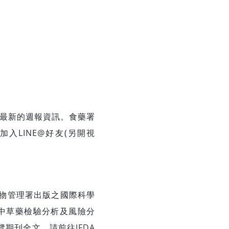
過最新的週報資訊。食藥署
入LINE@好友(另開視
用
」為食品藥物管理署出版之國際科學
中草藥檢驗分析及風險分
覽期刊全文，請前往
JFDA