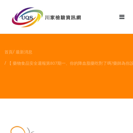
花絮
首頁
最新消息
【 藥物食品安全週報第807期一、你的降血脂藥吃對了嗎?藥師為你說