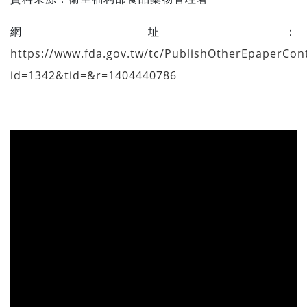
網址：
https://www.fda.gov.tw/tc/PublishOtherEpaperCon
id=1342&tid=&r=1404440786