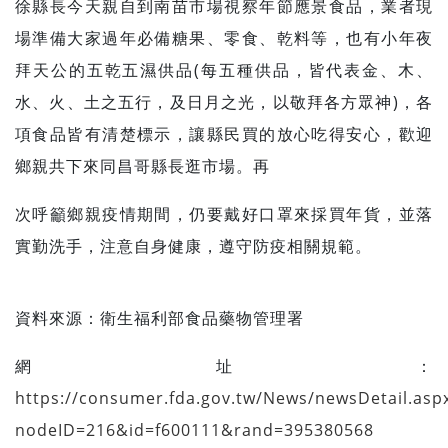
徐縣長今天親自到南苗市場視察年節應景食品，業者現
場準備大家過年必備糖果、零食、乾料等，也有小年夜
拜天公的五乾五濕供品(每五種供品，皆代表金、木、
水、火、土之五行，及日月之光，以敬拜各方眾神)，各
項食品皆有清楚標示，讓縣民買的放心吃得安心，歡迎
鄉親共下來同昌哥縣長逛市場。再
次呼籲鄉親疫情期間，仍要戴好口罩來採買年貨，並落
實勤洗手，注意自身健康，遵守防疫相關規範。
資料來源：
衛生福利部食品藥物管理署
網址：
https://consumer.fda.gov.tw/News/newsDetail.asp
nodeID=216&id=f600111&rand=395380568