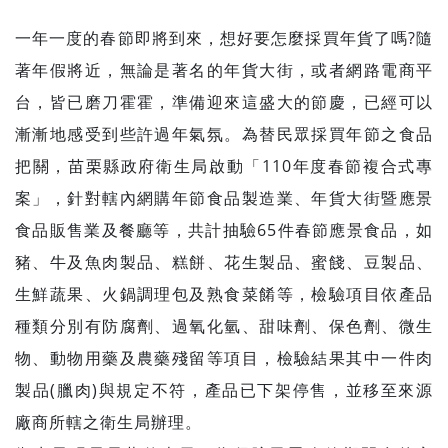
一年一度的春節即將到來，想好要怎麼採買年貨了嗎?隨
著年假將近，無論是著名的年貨大街，或者網路電商平
台，皆已磨刀霍霍，準備迎來這盛大的節慶，已經可以
漸漸地感受到些許過年氣氛。為替民眾採買年節之食品
把關，苗栗縣政府衛生局啟動「110年度春節複合式專
案」，針對轄內網購年節食品製造業、年貨大街暨應景
食品販售業及餐廳等，共計抽驗65件春節應景食品，如
豬、牛及魚肉製品、糕餅、花生製品、蜜餞、豆製品、
生鮮蔬果、火鍋調理包及熟食菜餚等，檢驗項目依產品
種類分別有防腐劑、過氧化氫、甜味劑、保色劑、微生
物、動物用藥及農藥殘留等項目，檢驗結果其中一件肉
製品(臘肉)與規定不符，產品已下架停售，並移至來源
廠商所轄之衛生局辦理。