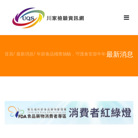
花絮
最新消息
首頁
最新消息
年節食品稽查抽驗，守護食安迎牛年