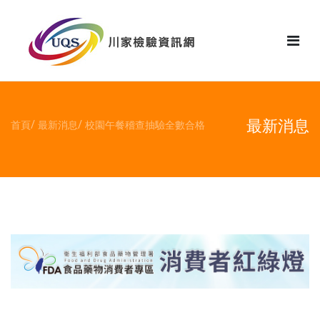
花絮
最新消息
首頁
最新消息
校園午餐稽查抽驗全數合格