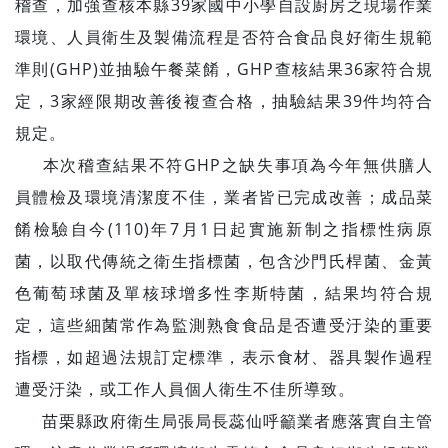
稽查，加強查核本縣39家國中小學自設廚房之現場作業
環境、人員衛生及製備流程是否符合食品良好衛生規範
準則(GHP)並抽驗午餐菜餚，GHP查核結果36家符合規
定，3家經限期改善後複查合格，抽驗結果39件均符合
規定。
本次稽查結果不符GHP之缺失事項為今年無供膳人
員體檢及環境清潔度不佳，業者皆已完成改善；成品菜
餚檢驗自今(110)年7月1日起實施新制之指標性病原
菌，以取代傳統之衛生指標菌，包含沙門氏桿菌、金黃
色葡萄球菌及單核球增多性李斯特菌，結果均符合規
定，這些細菌常作為監測熟食食品是否遭受汙染的重要
指標，如超過法規訂定標準，表示食材、器具製作過程
遭受汙染，或工作人員個人衛生不佳所導致。
苗栗縣政府衛生局張局長蕊仙呼籲業者應落實自主管