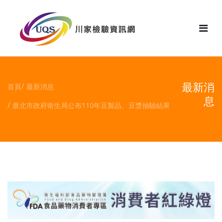
花絮
最新消
首頁
最新消息
息
臺北市政府衛生局公布110年豆製品、豆漿抽驗結果