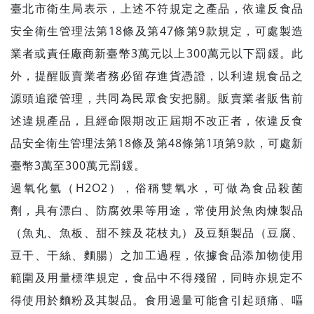
臺北市衛生局表示，上述不符規定之產品，依違反食品
安全衛生管理法第18條及第47條第9款規定，可處製造
業者或責任廠商新臺幣3萬元以上300萬元以下罰鍰。此
外，提醒販賣業者務必留存進貨憑證，以利違規食品之
源頭追蹤管理，共同為民眾食安把關。販賣業者販售前
述違規產品，且經命限期改正屆期不改正者，依違反食
品安全衛生管理法第18條及第48條第1項第9款，可處新
臺幣3萬至300萬元罰鍰。
過氧化氫（H2O2），俗稱雙氧水，可做為食品殺菌
劑，具有漂白、防腐效果等用途，常使用於魚肉煉製品
（魚丸、魚板、甜不辣及花枝丸）及豆類製品（豆腐、
豆干、干絲、麵腸）之加工過程，依據食品添加物使用
範圍及用量標準規定，食品中不得殘留，同時亦規定不
得使用於麵粉及其製品。食用過量可能會引起頭痛、嘔