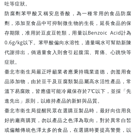
吐等症狀。
防腐劑苯甲酸又稱安息香酸，為一種常用的食品防腐
劑，添加至食品中可抑制微生物的生長，延長食品的保
存期限，准用於豆皮豆乾類，用量以Benzoic Acid計為
0.6g/kg以下。苯甲酸偏向水溶性，適量喝水可幫助新陳
代謝排出，倘過量食入則會引起腹瀉、胃痛、心跳快等
症狀。
臺北市衛生局嚴正呼籲業者應秉持職業道德，勿濫用食
品添加物，由於豆干及豆腐類製品屬高水活性產品，常
溫下易腐敗，皆應儘可能冷藏保存於7℃以下，並採「先
進先出」原則，以維持產品的新鮮與品質。
臺北市衛生局提醒民眾在選購豆製品時，最好向信用良
好的廠商購買，勿以產品之色澤為取向，對於異常白皙
或偏離傳統色澤太多的食品，在選購時要提高警覺，以