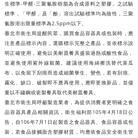
生標準-甲醛-三聚氰胺樹脂為合成原料之塑膠」之試驗
標準，「甲醛」及「酚」溶出試驗標準均為陰性，三聚
氰胺溶出限量標準為2.5ppm以下。
臺北市衛生局提醒民眾，購買食品容器具或包裝時，應
注意產品標示內容，選購標示完整之產品，並依標示說
明正確使用，避免以美耐皿餐具盛裝過熱或酸性食品，
並避免使用紫外線殺菌。建議使用海綿擦洗替代菜瓜
布，以免留下刮痕而造成細菌孳生、變色，若有刮痕、
霧化、缺口、破裂即不應再使用，應即更換新品，並儘
量以不鏽鋼或瓷製餐具取代美耐皿餐具。
臺北市衛生局呼籲製造業者，為提供消費者更明確之食
品容器具產品相關資訊，衛生福利部105年4月18日公
告，自106年7月1日起製造之食品器具、食品容器或包
裝，若食品接觸面含塑膠材質，均應依食品安全衛生管