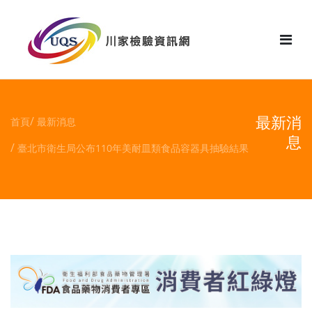
花絮
最新消
首頁
最新消息
息
臺北市衛生局公布110年美耐皿類食品容器具抽驗結果