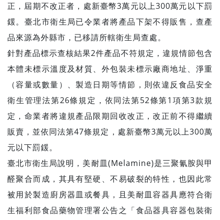
正，屆期不改正者，處新臺幣3萬元以上300萬元以下罰
鍰。臺北市衛生局已令業者將產品下架不得販售，查產
品來源為外縣市，已移請所轄衛生局查處。
針對產品標示查核結果2件產品不符規定，違規情節包含
本體未標示溫度及材質、外包裝未標示廠商地址、淨重
（容量或數量）、製造日期等情節，則依違反食品安全
衛生管理法第26條規定，依同法第52條第1項第3款規
定，命業者將違規產品限期回收改正，改正前不得繼續
販賣，並依同法第47條規定，處新臺幣3萬元以上300萬
元以下罰鍰。
臺北市衛生局說明，美耐皿(Melamine)是三聚氰胺與甲
醛聚合而成，其具有堅硬、不易破裂的特性，也因此常
被用於製造廚房器皿或餐具，且美耐皿容器具應符合衛
生福利部食品藥物管理署公告之「食品器具容器包裝衛