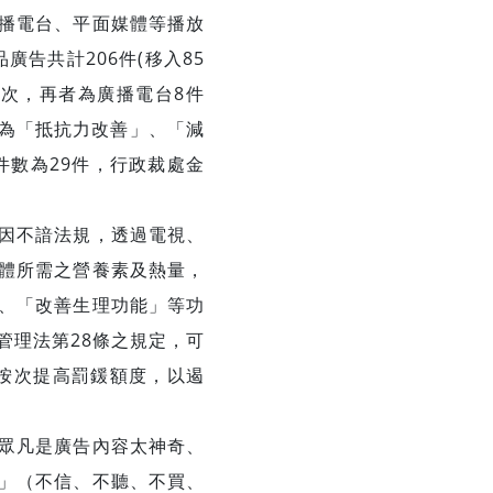
播電台、平面媒體等播放
廣告共計206件(移入85
）居次，再者為廣播電台8件
別為「抵抗力改善」、「減
件數為29件，行政裁處金
因不諳法規，透過電視、
體所需之營養素及熱量，
、「改善生理功能」等功
管理法第28條之規定，可
可按次提高罰鍰額度，以遏
眾凡是廣告內容太神奇、
」（不信、不聽、不買、