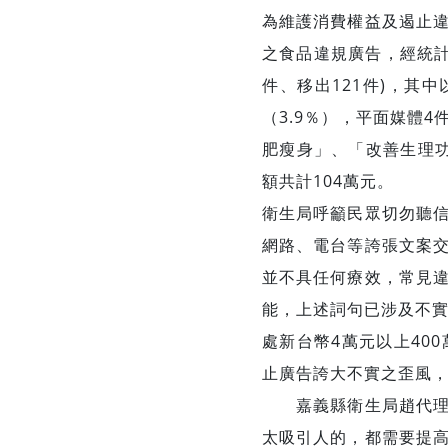
為維護消費權益及遏止
之食品違規廣告，經統計，
件、移出121件)，其中
（3.9％），平面媒體
肥瘦身」、「改善生理功
額共計104萬元。
衛生局呼籲民眾切勿聽
網路、電台等誇張文案
並不具任何療效，常見
能，上述詞句已涉及不實
處新台幣4萬元以上40
止廣告誇大不實之歪風
嘉義縣衛生局趙代理局
太吸引人的，都需要提