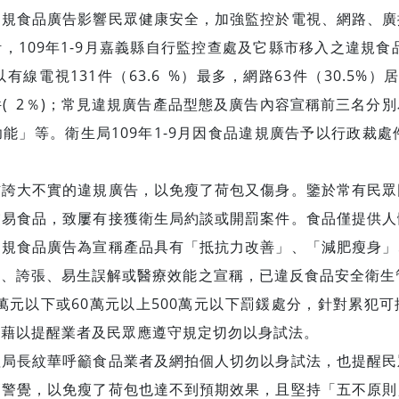
違規食品廣告影響民眾健康安全，加強監控於電視、網路、廣
109年1-9月嘉義縣自行監控查處及它縣市移入之違規食品
以有線電視131件（63.6 %）最多，網路63件（30.5%
4件( 2％)；常見違規廣告產品型態及廣告內容宣稱前三名分
能」等。衛生局109年1-9月因食品違規廣告予以行政裁處
信誇大不實的違規廣告，以免瘦了荷包又傷身。鑒於常有民眾
交易食品，致屢有接獲衛生局約談或開罰案件。食品僅提供人
違規食品廣告為宣稱產品具有「抵抗力改善」、「減肥瘦身」
、誇張、易生誤解或醫療效能之宣稱，已違反食品安全衛生
0萬元以下或60萬元以上500萬元以下罰鍰處分，針對累犯
，藉以提醒業者及民眾應遵守規定切勿以身試法。
長紋華呼籲食品業者及網拍個人切勿以身試法，也提醒民
高警覺，以免瘦了荷包也達不到預期效果，且堅持「五不原則