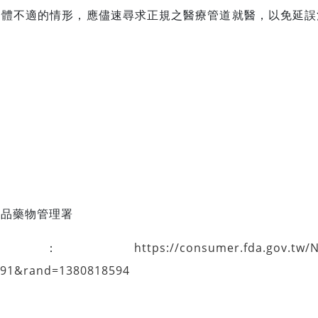
身體不適的情形，應儘速尋求正規之醫療管道就醫，以免延誤
食品藥物管理署
址：
https://consumer.fda.gov.tw/
891&rand=1380818594