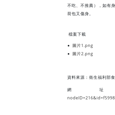
不吃、不推薦），如有
荷包又傷身。
檔案下載
圖片1.png
圖片2.png
資料來源：
衛生福利部
網
nodeID=216&id=f599