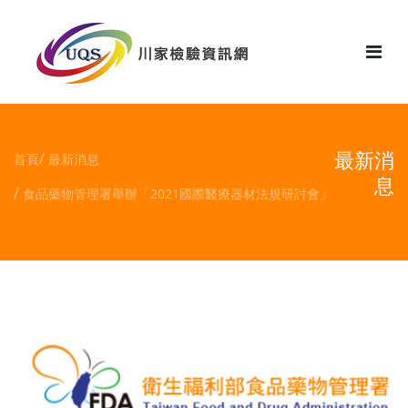
花絮
最新消
首頁
最新消息
息
食品藥物管理署舉辦「2021國際醫療器材法規研討會」