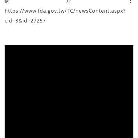
網址：
https://www.fda.gov.tw/TC/newsContent.aspx?
cid=3&id=27257