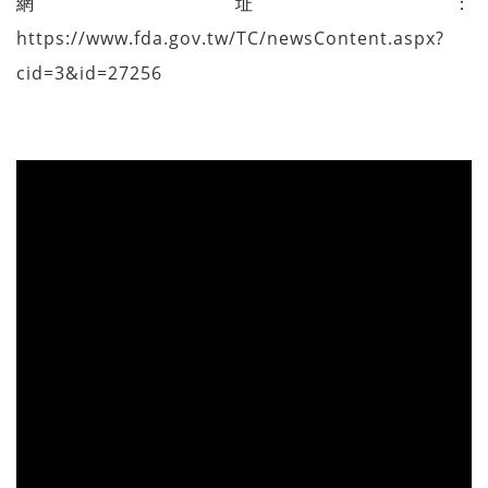
網址：
https://www.fda.gov.tw/TC/newsContent.aspx?
cid=3&id=27256