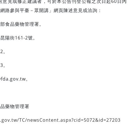
何意見或修正建議者，可於本公告刊登公報之次日起60日
策網路參與平臺－眾開講」網頁陳述意見或洽詢：
利部食品藥物管理署。
昆陽街161-2號。
72。
73。
fda.gov.tw
。
食品藥物管理署
a.gov.tw/TC/newsContent.aspx?cid=5072&id=27203