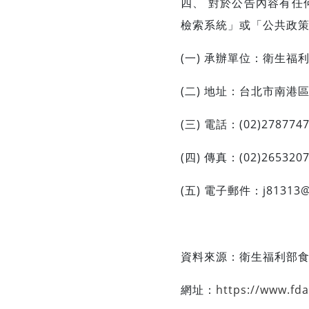
四、 對於公告內容有任
檢索系統」或「公共政
(一) 承辦單位：衛生福
(二) 地址：台北市南港區
(三) 電話：(02)278774
(四) 傳真：(02)265320
(五) 電子郵件：
j81313@
資料來源：
衛生福利部
網址：
https://www.fd