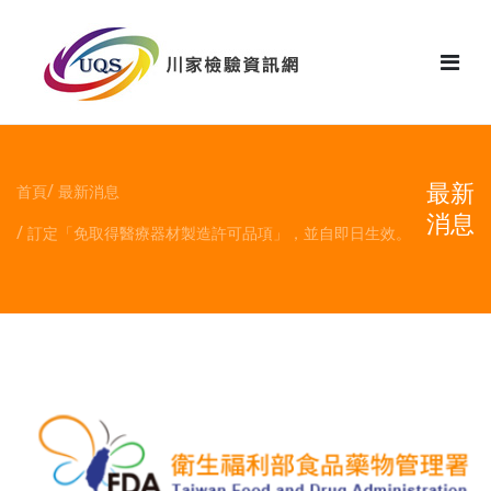
花絮
最新
首頁
最新消息
消息
訂定「免取得醫療器材製造許可品項」，並自即日生效。