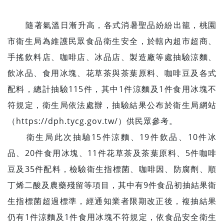
隨著氣溫日漸升高，各式消暑聖品紛紛出籠，桃園
市衛生局為維護民眾食品衛生安全，於轄內超市超商、
手搖飲料店、咖啡店、冰品店、製造廠等處抽驗涼麵、
飲冰品、食用冰塊、花草茶與茶葉原料、咖啡豆及各式
配料，總計抽驗115件，其中1件涼麵及1件食用冰塊不
符規定，衛生局依法處辦，抽驗結果公布於衛生局網站
（https://dph.tycg.gov.tw/）供民眾參考。
衛生局此次抽驗15件涼麵、19件飲品、10件冰
品、20件食用冰塊、11件花草茶及茶葉原料、5件咖啡
豆及35件配料，檢驗衛生指標菌、咖啡因、防腐劑、順
丁烯二酸及農藥殘留等項目，其中有9件食品初抽結果衛
生指標菌超過標準，經通知業者限期改正後，複抽結果
仍有1件涼麵及1件食用冰塊不符規定，依食品安全衛生