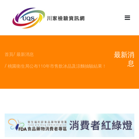
花絮
最新消
首頁
最新消息
息
桃園衛生局公布110年市售飲冰品及涼麵抽驗結果！