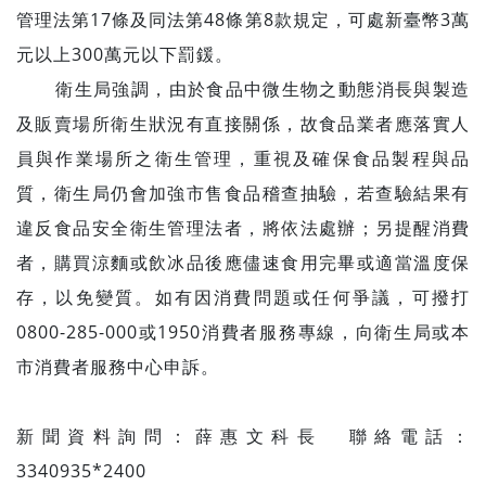
管理法第17條及同法第48條第8款規定，可處新臺幣3萬
元以上300萬元以下罰鍰。
衛生局強調，由於食品中微生物之動態消長與製造
及販賣場所衛生狀況有直接關係，故食品業者應落實人
員與作業場所之衛生管理，重視及確保食品製程與品
質，衛生局仍會加強市售食品稽查抽驗，若查驗結果有
違反食品安全衛生管理法者，將依法處辦；另提醒消費
者，購買涼麵或飲冰品後應儘速食用完畢或適當溫度保
存，以免變質。如有因消費問題或任何爭議，可撥打
0800-285-000或1950消費者服務專線，向衛生局或本
市消費者服務中心申訴。
新聞資料詢問：薛惠文科長 聯絡電話：
3340935*2400