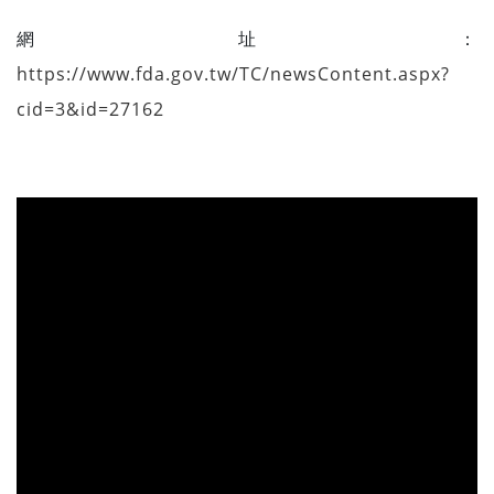
網址：
https://www.fda.gov.tw/TC/newsContent.aspx?
cid=3&id=27162