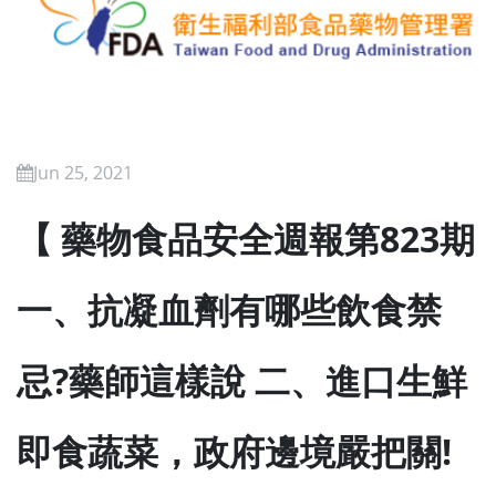
Jun 25, 2021
【 藥物食品安全週報第823期
一、抗凝血劑有哪些飲食禁
忌?藥師這樣說 二、進口生鮮
即食蔬菜，政府邊境嚴把關!