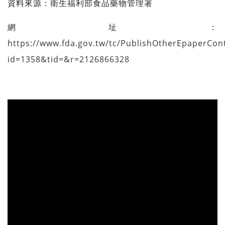
資料來源：
衛生福利部食品藥物管理署
網址：
https://www.fda.gov.tw/tc/PublishOtherEpaperCon
id=1358&tid=&r=2126866328