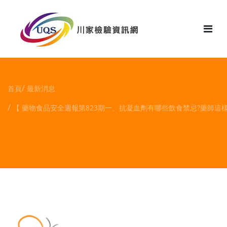
花絮
首頁
最新消息
【 藥物食品安全週報第823期一、抗凝血劑有哪些飲食禁忌?藥師這