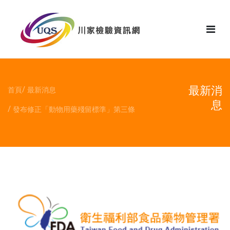
花絮
最新消
首頁
最新消息
息
發布修正「動物用藥殘留標準」第三條