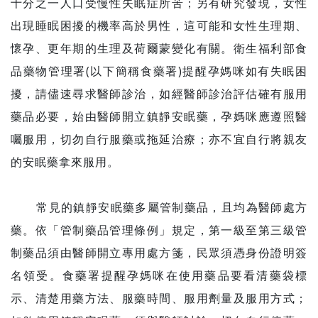
十分之一人口受慢性失眠症所苦；另有研究發現，女性
出現睡眠困擾的機率高於男性，這可能和女性生理期、
懷孕、更年期的生理及荷爾蒙變化有關。衛生福利部食
品藥物管理署(以下簡稱食藥署)提醒孕媽咪如有失眠困
擾，請儘速尋求醫師診治，如經醫師診治評估確有服用
藥品必要，始由醫師開立鎮靜安眠藥，孕媽咪應遵照醫
囑服用，切勿自行服藥或拖延治療；亦不宜自行將親友
的安眠藥拿來服用。
常見的鎮靜安眠藥多屬管制藥品，且均為醫師處方
藥。依「管制藥品管理條例」規定，第一級至第三級管
制藥品須由醫師開立專用處方箋，民眾須憑身份證明簽
名領受。食藥署提醒孕媽咪在使用藥品要看清藥袋標
示、清楚用藥方法、服藥時間、服用劑量及服用方式；