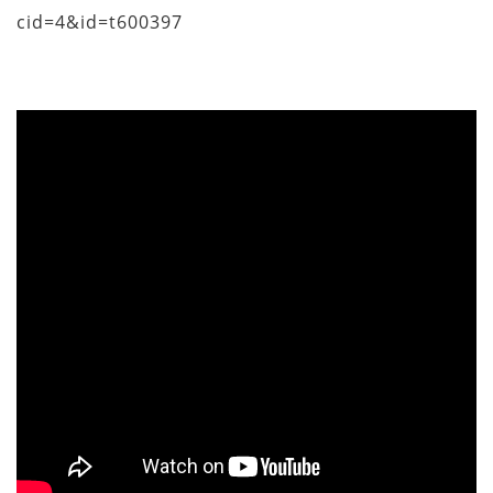
cid=4&id=t600397