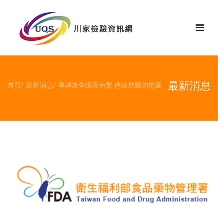
花絮
最新消息
首頁
最新消息
孕媽咪失眠毋免驚 儘速就醫勿拖延