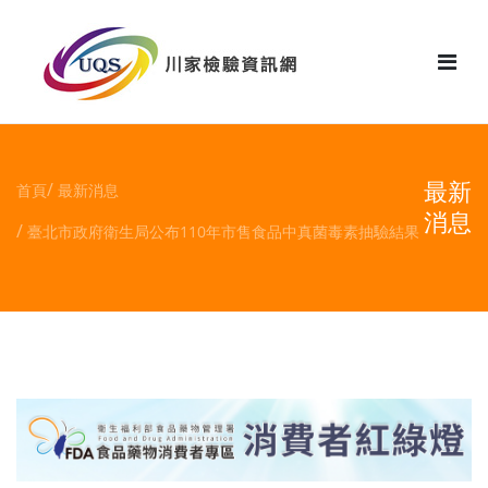
花絮
最新
首頁
最新消息
消息
臺北市政府衛生局公布110年市售食品中真菌毒素抽驗結果