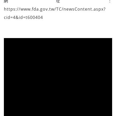
網址：
https://www.fda.gov.tw/TC/newsContent.aspx?
cid=4&id=t600404