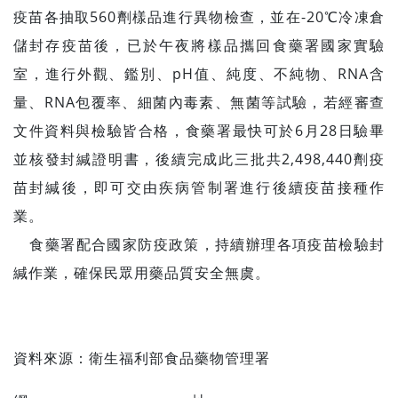
疫苗各抽取560劑樣品進行異物檢查，並在-20℃冷凍倉
儲封存疫苗後，已於午夜將樣品攜回食藥署國家實驗
室，進行外觀、鑑別、pH值、純度、不純物、RNA含
量、RNA包覆率、細菌內毒素、無菌等試驗，若經審查
文件資料與檢驗皆合格，食藥署最快可於6月28日驗畢
並核發封緘證明書，後續完成此三批共2,498,440劑疫
苗封緘後，即可交由疾病管制署進行後續疫苗接種作
業。
食藥署配合國家防疫政策，持續辦理各項疫苗檢驗封
緘作業，確保民眾用藥品質安全無虞。
資料來源：
衛生福利部食品藥物管理署