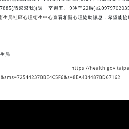
-7885(請幫幫我)(週一至週五、9時至22時)或0979702
衛生局社區心理衛生中心
查看相關心理協助訊息，希望能協
衛生局
址：
https://health.gov.tai
0&sms=72544237BBE4C5F6&s=8EA434487BD67162