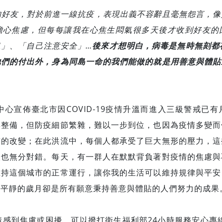
友，對於前進一線抗疫，表現出義不容辭且毫無怨言，像
擔心焦慮，但每每讓我在心焦生悶氣很多天後才收到好友的
息」、「自己注意安全」…
後來才想明白，病毒是無時無刻都
他們的付出外，身為同島一命的我們能做的就是用善意與體貼
宣佈臺北市因COVID-19疫情升溫而進入三級警戒已有
與整備，但防疫細節繁雜，難以一步到位，也因為疫情多變而
慣的改變；在此洪流中，每個人都承受了巨大無形的壓力，這
較也無分對錯。每天，有一群人在默默背負著對疫情的焦慮與
維持這個城市的正常運行，讓你我的生活可以維持規律與平安
但平靜的歲月卻是所有願意秉持善意與體貼的人們努力的成果
到焦慮或困擾，可以撥打衛生福利部24小時服務安心專線1