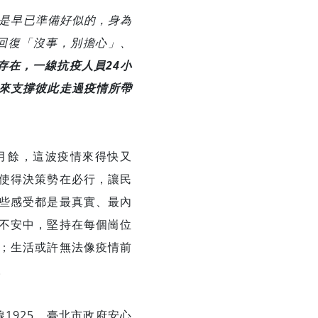
是早已準備好似的，身為
回復「沒事，別擔心」、
存在，一線抗疫人員24小
來支撐彼此走過疫情所帶
月餘，這波疫情來得快又
使得決策勢在必行，讓民
些感受都是最真實、最內
不安中，堅持在每個崗位
；生活或許無法像疫情前
。
925，臺北市政府安心