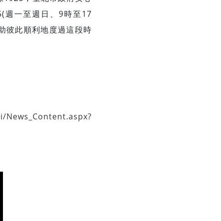
035(週一至週日、9時至17
助彼此順利地度過這段時
pei/News_Content.aspx?