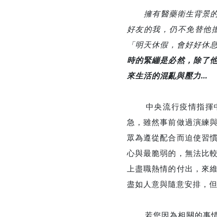
擁有醫藥衛生背景的好
好友的我，仍不免替他
「明天休假，會好好休
時的緊繃是必然，除了
來生活的混亂與壓力…
中央流行疫情指揮中心
急，雖然事前做過演練
眾為遵從配合而迫使習
心與最脆弱的，無法比
上盡職熱情的付出，來
盡如人意與隨意安排，
若您因為相關的事情感