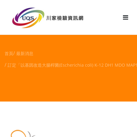
花絮
首頁
最新消息
訂定「以基因改造大腸桿菌(Escherichia coli) K-12 DH1 MD