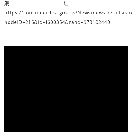
網址：
https://consumer.fda.gov.tw/News/newsDetail.asp
nodeID=216&id=f600354&rand=973102440