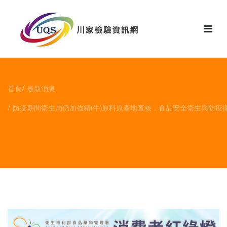
花絮
首頁
最新消息
防疫期間衛生局仍加強豬(牛)原料原產地查核，食品安全衛生與防疫攏