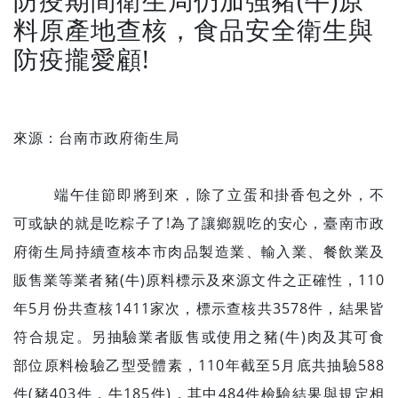
料原產地查核，食品安全衛生與
防疫攏愛顧!
來源：台南市政府衛生局
端午佳節即將到來，除了立蛋和掛香包之外，不
可或缺的就是吃粽子了!為了讓鄉親吃的安心，臺南市政
府衛生局持續查核本市肉品製造業、輸入業、餐飲業及
販售業等業者豬(牛)原料標示及來源文件之正確性，110
年5月份共查核1411家次，標示查核共3578件，結果皆
符合規定。另抽驗業者販售或使用之豬(牛)肉及其可食
部位原料檢驗乙型受體素，110年截至5月底共抽驗588
件(豬403件，牛185件)，其中484件檢驗結果與規定相