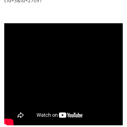
cid=3&id=27091