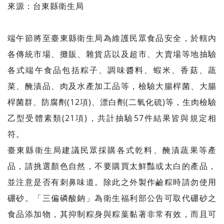
來源：台東縣衛生局
端午節將至臺東縣衛生局為維護民眾食品安全，於轄內
各傳統市場、攤販、雜貨店以及超市、大賣場等地抽驗
各式端午食品包括粽子、調味醬料、蝦米、香菇、蔬
菜、醃漬品、肉及水產加工品等，檢驗大腸桿菌、大腸
桿菌群、防腐劑(12項)、漂白劑(二氧化硫)等，生肉檢驗
乙型受體素類(21項)，共計抽驗57件結果皆與規定相
符。
臺東縣衛生局建議民眾採購各式乾料、醃漬蔬果等產
品，請挑選顏色自然，不要購買太鮮豔或太白的產品，
並注意是否有刺鼻味道。除此之外製作鹼粽時請勿使用
硼砂。「三偏磷酸鈉」為衛生福利部公告可取代硼砂之
食品添加物，其抑制粽身與粽葉黏著非常有效，而且可