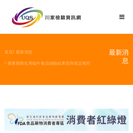
花絮
最新消
首頁
最新消息
息
臺東縣衛生局端午食品抽驗結果皆與規定相符