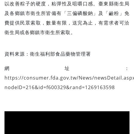
以改善粽子的硬度，粘彈性及咀嚼口感。臺東縣衛生局
及各鄉鎮市衛生所皆備有「三偏磷酸鈉」及「鹼粉」免
費提供民眾索取，數量有限，送完為止，有需求者可洽
衛生局或各鄉鎮市衛生所索取。
資料來源：
衛生福利部食品藥物管理署
網址：
https://consumer.fda.gov.tw/News/newsDetail.asp
nodeID=216&id=f600329&rand=1269163598