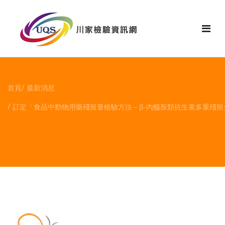
花絮
首頁
最新消息
訂定「食品中動物用藥殘留量檢驗方法－β-內醯胺類抗生素多重殘