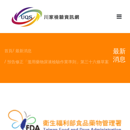
花絮
最新
首頁
最新消息
消息
預告修正「濫用藥物尿液檢驗作業準則」第三十六條草案