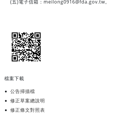
(
五
)
電子信箱：
meilong0916@fda.gov.tw
。
檔案下載
公告掃描檔
修正草案總說明
修正條文對照表