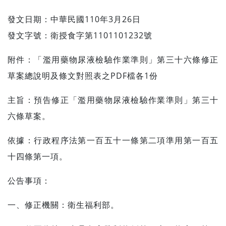
發文日期：中華民國
110
年
3
月
26
日
發文字號：衛授食字第
1101101232
號
附件：「濫用藥物尿液檢驗作業準則」第三十六條修正
草案總說明及條文對照表之
PDF
檔各
1
份
主旨：預告修正「濫用藥物尿液檢驗作業準則」第三十
六條草案。
依據：行政程序法第一百五十一條第二項準用第一百五
十四條第一項。
公告事項：
一、修正機關：衛生福利部。