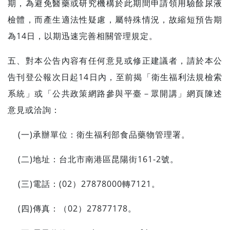
期，為避免醫藥或研究機構於此期間申請領用驗餘尿液
檢體，而產生適法性疑慮，屬特殊情況，故縮短預告期
為
14
日，以期迅速完善相關管理規定。
五、對本公告內容有任何意見或修正建議者，請於本公
告刊登公報次日起
14
日內，至前揭「衛生福利法規檢索
系統」或「公共政策網路參與平臺－眾開講」網頁陳述
意見或洽詢：
(
一
)
承辦單位：衛生福利部食品藥物管理署。
(
二
)
地址：台北市南港區昆陽街
161-2
號。
(
三
)
電話：
(02
）
27878000
轉
7121
。
(
四
)
傳真：（
02
）
27877178
。