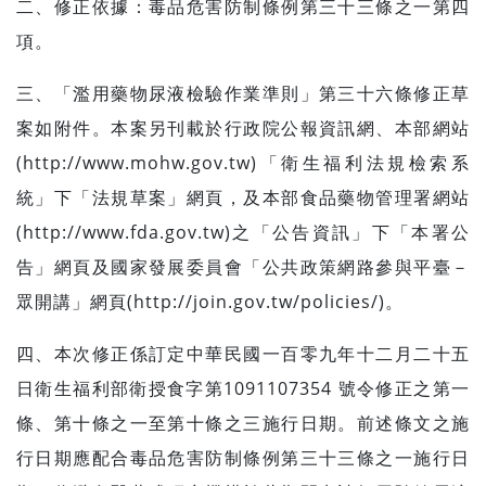
二、修正依據：毒品危害防制條例第三十三條之一第四
項。
三、「濫用藥物尿液檢驗作業準則」第三十六條修正草
案如附件。本案另刊載於行政院公報資訊網、本部網站
(http://www.mohw.gov.tw)
「衛生福利法規檢索系
統」下「法規草案」網頁，及本部食品藥物管理署網站
(http://www.fda.gov.tw)
之「公告資訊」下「本署公
告」網頁及國家發展委員會「公共政策網路參與平臺－
眾開講」網頁
(http://join.gov.tw/policies/)
。
四、本次修正係訂定中華民國一百零九年十二月二十五
日衛生福利部衛授食字第
1091107354
號令修正之第一
條、第十條之一至第十條之三施行日期。前述條文之施
行日期應配合毒品危害防制條例第三十三條之一施行日