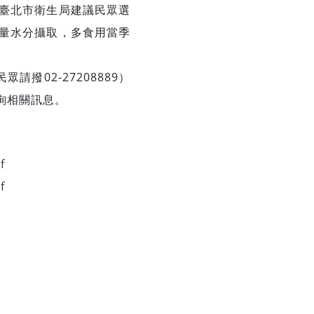
臺北市衛生局建議民眾選
量水分攝取，多食用當季
撥02-27208889）
/查詢相關訊息。
f
f