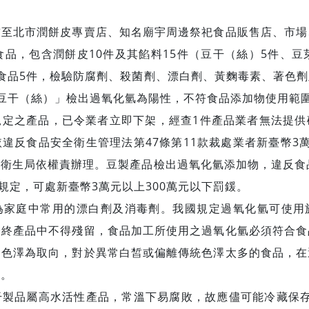
前至北市潤餅皮專賣店、知名廟宇周邊祭祀食品販售店、市場
食品，包含潤餅皮10件及其餡料15件（豆干（絲）5件、豆
食品5件，檢驗防腐劑、殺菌劑、漂白劑、黃麴毒素、著色
豆干（絲）」檢出過氧化氫為陽性，不符食品添加物使用範
規定之產品，已令業者立即下架，經查1件產品業者無法提供
違反食品安全衛生管理法第47條第11款裁處業者新臺幣3
衛生局依權責辦理。豆製產品檢出過氧化氫添加物，違反食
條規定，可處新臺幣3萬元以上300萬元以下罰鍰。
為家庭中常用的漂白劑及消毒劑。我國規定過氧化氫可使用
最終產品中不得殘留，食品加工所使用之過氧化氫必須符合食
之色澤為取向，對於異常白皙或偏離傳統色澤太多的食品，在
會。
干製品屬高水活性產品，常溫下易腐敗，故應儘可能冷藏保存