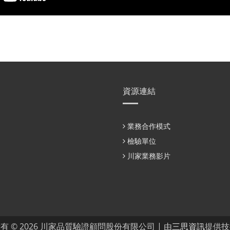
資源連結
業務合作模式
檢驗單位
川家業務影片
有 © 2026 川家品質驗證顧問股份有限公司 |
由
三思資訊
提供技