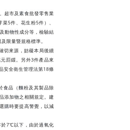
、超市及素食批發零售業
芽菜5件、花生粉5件）、
劑及動物性成分等，檢驗結
圍及限量暨規格標準。
確切來源，妨礙本局後續
萬元罰鍰。另外3件產品來
品安全衛生管理法第18條
於食品（麵粉及其製品除
品添加物之相關規定。建
選購時要提高警覺，以減
於7℃以下，由於過氧化