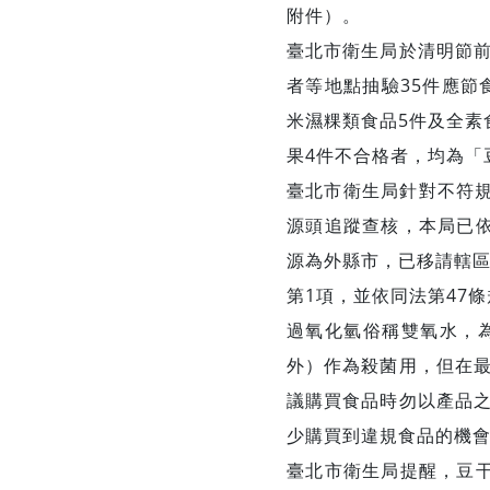
附件）。
臺北市衛生局於清明節
者等地點抽驗35件應節
米濕粿類食品5件及全素
果4件不合格者，均為「
臺北市衛生局針對不符
源頭追蹤查核，本局已依
源為外縣市，已移請轄區
第1項，並依同法第47
過氧化氫俗稱雙氧水，
外）作為殺菌用，但在
議購買食品時勿以產品
少購買到違規食品的機
臺北市衛生局提醒，豆