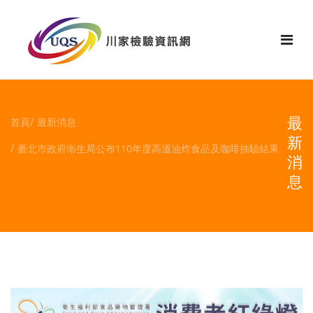
花絮
最
首頁
最新消息
新
臺北市政府衛生局公布110年度高溫油炸食品及咖啡抽驗結果
消
息