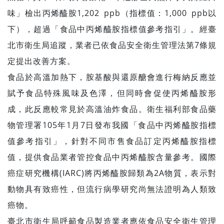
味」檢出丙烯醯胺1,202 ppb（指標值：1,000 ppb以
下），超過「食品中丙烯醯胺指標值參考指引」。經臺
北市衛生局追蹤，業者已依食品安全衛生管理法第7條規
定提出改善方案。
食品於高溫加熱下，胺基酸與還原醣會進行梅納反應並
賦予食品特殊風味及色澤，但同時會促使丙烯醯胺形
成，此反應較常見於高溫油炸食品。衛生福利部食品藥
物管理署105年1月7日發布我國「食品中丙烯醯胺指標
值參考指引」，針對不同市售食品訂定丙烯醯胺指標
值，提供食品業者管控食品中丙烯醯胺含量參考。國際
癌症研究機構(IARC)將丙烯醯胺歸類為2A物質，表示對
動物具有致癌性，但流行病學研究尚無法證明為人類致
癌物。
臺北市衛生局呼籲食品製造業者應依食品安全衛生管理