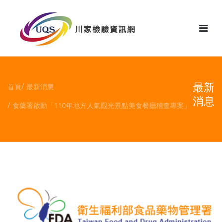
花絮
最新
首頁
最新消息
消息
食藥署啟動「110年地方人氣觀光景點美食餐廳稽查專案」