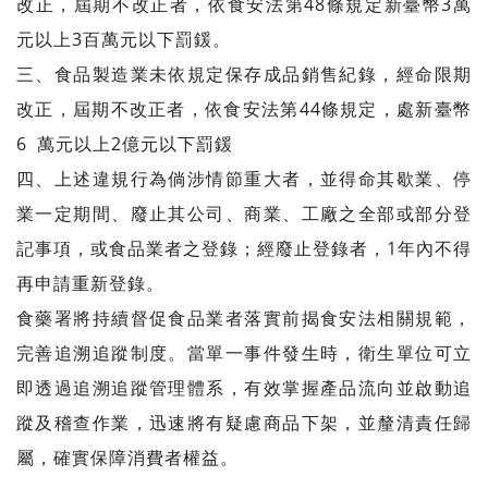
改正，屆期不改正者，依食安法第48條規定新臺幣3萬
元以上3百萬元以下罰鍰。
三、食品製造業未依規定保存成品銷售紀錄，經命限期
改正，屆期不改正者，依食安法第44條規定，處新臺幣
6 萬元以上2億元以下罰鍰
四、上述違規行為倘涉情節重大者，並得命其歇業、停
業一定期間、廢止其公司、商業、工廠之全部或部分登
記事項，或食品業者之登錄；經廢止登錄者，1年內不得
再申請重新登錄。
食藥署將持續督促食品業者落實前揭食安法相關規範，
完善追溯追蹤制度。當單一事件發生時，衛生單位可立
即透過追溯追蹤管理體系，有效掌握產品流向並啟動追
蹤及稽查作業，迅速將有疑慮商品下架，並釐清責任歸
屬，確實保障消費者權益。