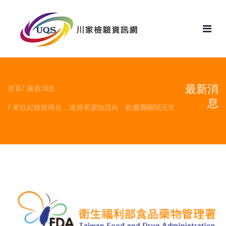
花絮
最新消
首頁
最新消息
息
來往紀錄留得住，追得來源知流向，歡慶團圓鬧元宵