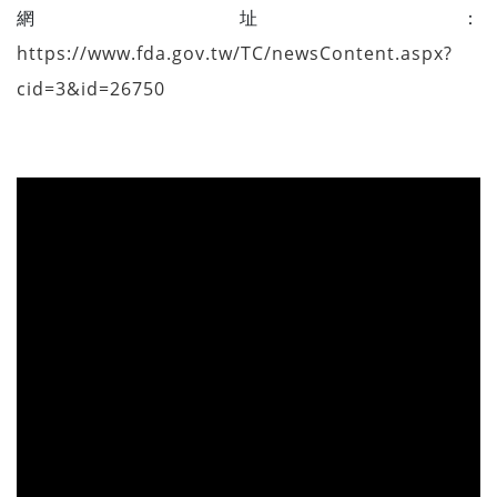
網址：
https://www.fda.gov.tw/TC/newsContent.aspx?
cid=3&id=26750